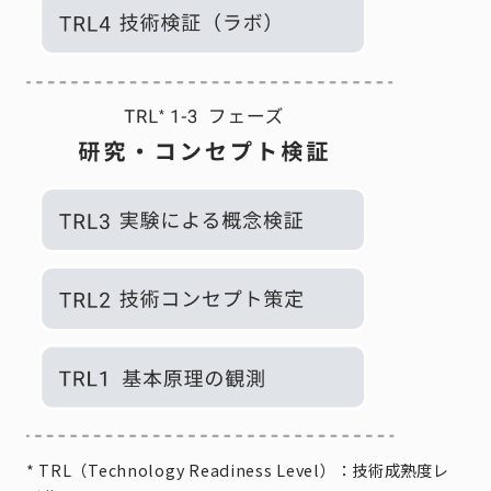
* TRL（Technology Readiness Level）：技術成熟度レ