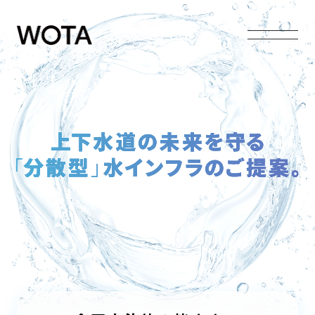
Vision
持続可能な水インフラを、次の世代へ
Problem
上下水道を取り巻く構造的な課題
Solution
地域の水課題解決に向けた
「分散型水循環システム」の活用
Product
水インフラの分散化を実現する
「家庭用水循環システム」
Fund