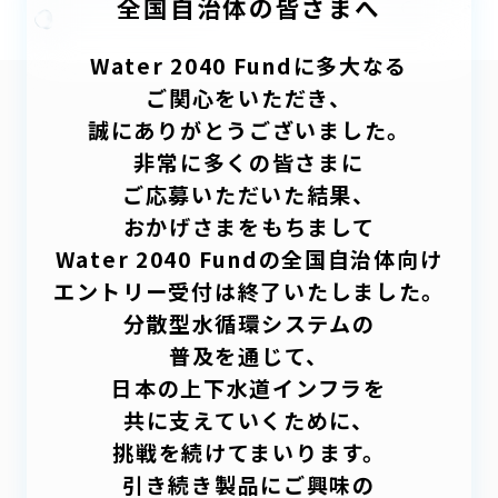
全国自治体の皆さまへ
「分散型システムの早期実用化」を後押
しする
100億円規模のインフラファンド
の設立
Water 2040 Fundに多大なる
ご関心をいただき、
Schedule
誠にありがとうございました。
導入までのスケジュール
非常に多くの皆さまに
ご応募いただいた結果、
FAQ
おかげさまをもちまして
よくある質問
Water 2040 Fundの全国自治体向け
エントリー受付は終了いたしました。
分散型水循環システムの
製品に関するお問い合わせはこちら
普及を通じて、
日本の上下水道インフラを
製品資料ダウンロード
共に支えていくために、
挑戦を続けてまいります。
引き続き製品にご興味の